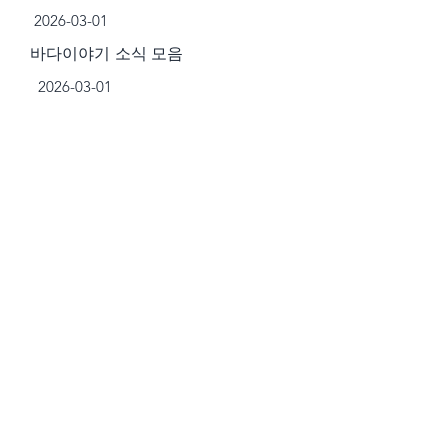
2026-03-01
바다이야기 소식 모음
2026-03-01
콘텐츠 운영 지표
98
%
보안 안정성