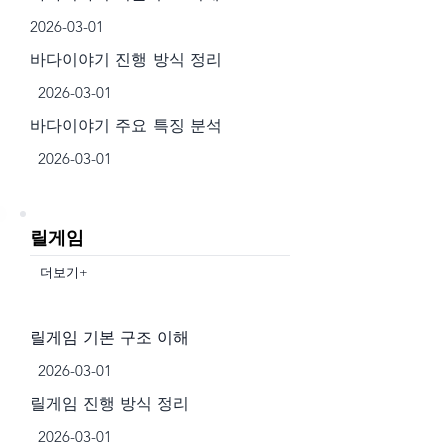
2026-03-01
바다이야기 진행 방식 정리
2026-03-01
바다이야기 주요 특징 분석
2026-03-01
릴게임
더보기+
릴게임 기본 구조 이해
2026-03-01
릴게임 진행 방식 정리
2026-03-01