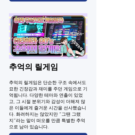
추억의 릴게임
추억의 릴게임은 단순한 구조 속에서도
묘한 긴장감과 재미를 주던 게임으로 기
억됩니다. 다양한 테마와 연출이 있었
고, 그 시절 분위기와 감성이 더해져 많
은 이들에게 즐거운 시간을 선사했습니
다. 화려하지는 않았지만 “그땐 그랬
지”라는 말이 떠오를 만큼 특별한 추억
으로 남아 있습니다.