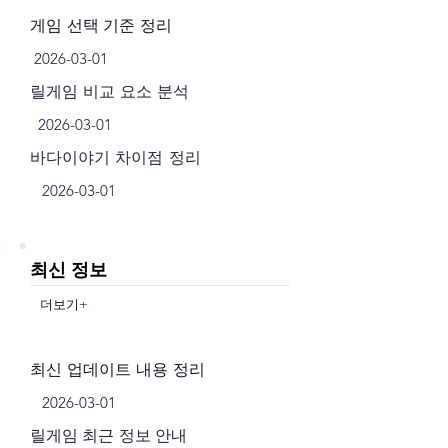
게임 선택 기준 정리
2026-03-01
릴게임 비교 요소 분석
2026-03-01
바다이야기 차이점 정리
2026-03-01
최신 정보
더보기+
최신 업데이트 내용 정리
2026-03-01
릴게임 최근 정보 안내