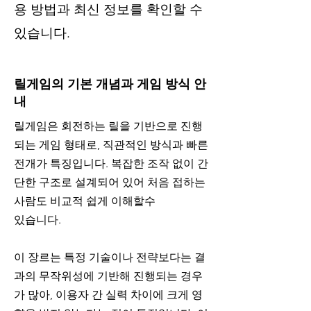
용 방법과 최신 정보를 확인할 수
있습니다.
릴게임의 기본 개념과 게임 방식 안
내
릴게임은 회전하는 릴을 기반으로 진행
되는 게임 형태로, 직관적인 방식과 빠른
전개가 특징입니다. 복잡한 조작 없이 간
단한 구조로 설계되어 있어 처음 접하는
사람도 비교적 쉽게 이해할
수
있습니다.
이 장르는 특정 기술이나 전략보다는 결
과의 무작위성에 기반해 진행되는 경우
가 많아, 이용자 간 실력 차이에 크게 영