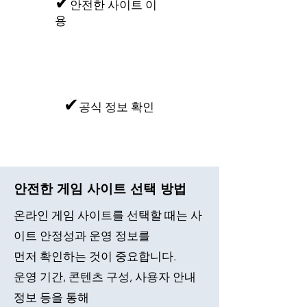
✔
안전한 사이트 이
용
✔
공식 정보 확인
안전한 게임 사이트 선택 방법
온라인 게임 사이트를 선택할 때는 사
이트 안정성과 운영 정보를
먼저 확인하는 것이 중요합니다.
운영 기간, 콘텐츠 구성, 사용자 안내
정보 등을 통해