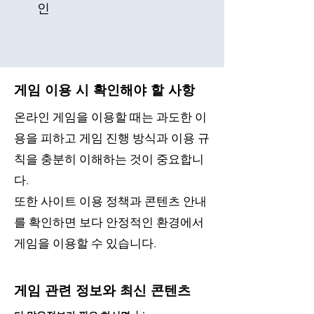
인
게임 이용 시 확인해야 할 사항
온라인 게임을 이용할 때는 과도한 이
용을 피하고 게임 진행 방식과 이용 규
칙을 충분히 이해하는 것이 중요합니
다.
또한 사이트 이용 정책과 콘텐츠 안내
를 확인하면 보다 안정적인 환경에서
게임을 이용할 수 있습니다.
게임 관련 정보와 최신 콘텐츠