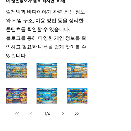
더 많은정보가 필요 하시면 biog
릴게임과 바다이야기 관련 최신 정보
와 게임 구조, 이용 방법 등을 정리한
콘텐츠를 확인할 수 있습니다.
블로그를 통해 다양한 게임 정보를 확
인하고 필요한 내용을 쉽게 찾아볼 수
있습니다.
릴게임
릴게임
바다이
사이트
사이트
야기사
이용
최신
이트
1
/
4
릴게임
바다이
온라인
방법
업데이
최신
릴게임사
릴게임사
바다이야
사이트
야기사
릴게임
완벽
트 내
소식
이트 이용
이트 최신
기사이트