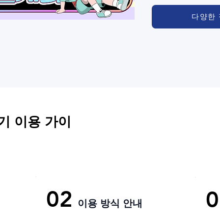
다양한
기 이용 가이
02
0
이용 방식 안내