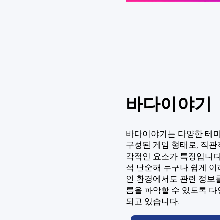
바다이야기
바다이야기는 다양한 테마
구성된 게임 형태로, 직관
각적인 요소가 특징입니다
적 단순해 누구나 쉽게 이
인 환경에서도 관련 정보
름을 파악할 수 있도록 
되고 있습니다.