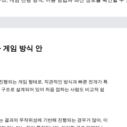
조, 게임 진행 방식, 이용 방법과 최신 정보를 확인할 수
 게임 방식 안
진행되는 게임 형태로, 직관적인 방식과 빠른 전개가 특
 구조로 설계되어 있어 처음 접하는 사람도 비교적 쉽
는 결과의 무작위성에 기반해 진행되는 경우가 많아, 이