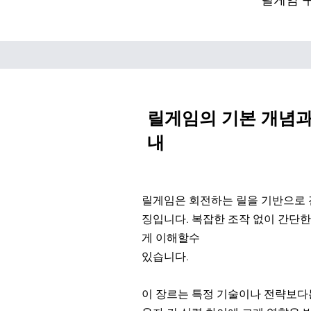
릴게임 구
릴게임의 기본 개념과
내
릴게임은 회전하는 릴을 기반으로 
징입니다. 복잡한 조작 없이 간단한
게 이해할
수
있습니다.
이 장르는 특정 기술이나 전략보다