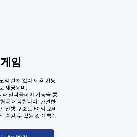
릴게임
도의 설치 없이 이용 가능
로 제공되며,
식과 멀티플레이 기능을 통
경험을 제공합니다. 간편한
 진행 구조로 PC와 모바
 즐길 수 있는 것이 특징
보 확인하기