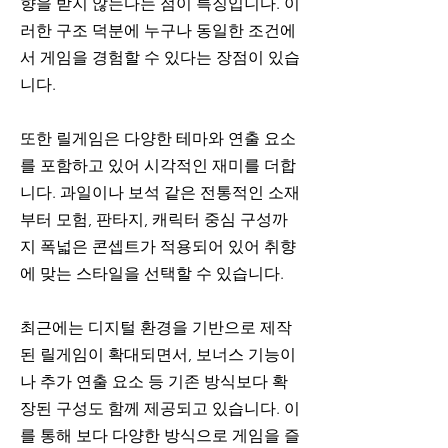
향을 받지 않는다는 점이 특징입니다. 이
러한 구조 덕분에 누구나 동일한 조건에
서 게임을 경험할 수 있다는 장점이 있습
니다.
또한 릴게임은 다양한 테마와 연출 요소
를 포함하고 있어 시각적인 재미를 더합
니다. 과일이나 보석 같은 전통적인 소재
부터 모험, 판타지, 캐릭터 중심 구성까
지 폭넓은 콘셉트가 적용되어 있어 취향
에 맞는 스타일을 선택할 수 있습니다.
최근에는 디지털 환경을 기반으로 제작
된 릴게임이 확대되면서, 보너스 기능이
나 추가 연출 요소 등 기존 방식보다 확
장된 구성도 함께 제공되고 있습니다. 이
를 통해 보다 다양한 방식으로 게임을 즐