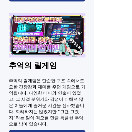
추억의 릴게임
추억의 릴게임은 단순한 구조 속에서도
묘한 긴장감과 재미를 주던 게임으로 기
억됩니다. 다양한 테마와 연출이 있었
고, 그 시절 분위기와 감성이 더해져 많
은 이들에게 즐거운 시간을 선사했습니
다. 화려하지는 않았지만 “그땐 그랬
지”라는 말이 떠오를 만큼 특별한 추억
으로 남아 있습니다.