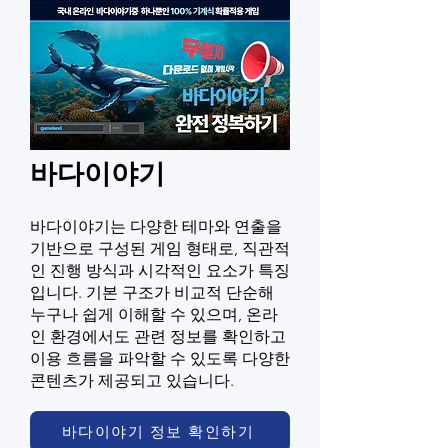
바다이야기
바다이야기는 다양한 테마와 연출을
기반으로 구성된 게임 형태로, 직관적
인 진행 방식과 시각적인 요소가 특징
입니다. 기본 구조가 비교적 단순해
누구나 쉽게 이해할 수 있으며, 온라
인 환경에서도 관련 정보를 확인하고
이용 흐름을 파악할 수 있도록 다양한
콘텐츠가 제공되고 있습니다.
바다이야기 정보 확인하기