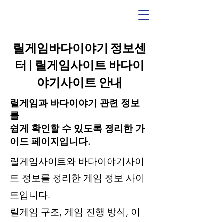
릴게임바다이야기 정보센
터 | 릴게임사이트 바다이
야기사이트 안내
릴게임과 바다이야기 관련 정보
를
쉽게 확인할 수 있도록 정리한 가
이드 페이지입니다.
릴게임사이트와 바다이야기사이
트 정보를 정리한 게임 정보 사이
트입니다.
릴게임 구조, 게임 진행 방식, 이