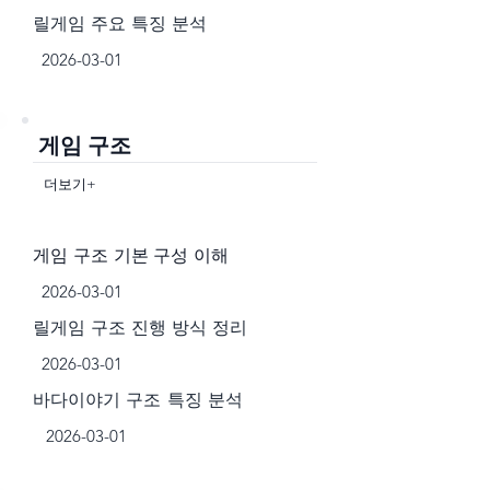
릴게임 주요 특징 분석
2026-03-01
게임 구조
더보기+
게임 구조 기본 구성 이해
2026-03-01
릴게임 구조 진행 방식 정리
2026-03-01
바다이야기 구조 특징 분석
2026-03-01