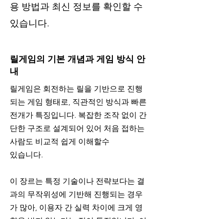
용 방법과 최신 정보를 확인할 수
있습니다.
릴게임의 기본 개념과 게임 방식 안
내
릴게임은 회전하는 릴을 기반으로 진행
되는 게임 형태로, 직관적인 방식과 빠른
전개가 특징입니다. 복잡한 조작 없이 간
단한 구조로 설계되어 있어 처음 접하는
사람도 비교적 쉽게 이해할
수
있습니다.
이 장르는 특정 기술이나 전략보다는 결
과의 무작위성에 기반해 진행되는 경우
가 많아, 이용자 간 실력 차이에 크게 영