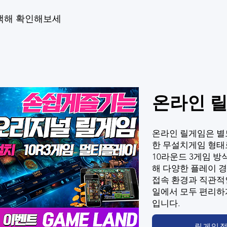
택해 확인해보세
온라인 
온라인 릴게임은 별
한 무설치게임 형태
10라운드 3게임 방
해 다양한 플레이 
접속 환경과 직관적인
일에서 모두 편리하게
입니다.
릴게임정