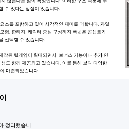
받지 않는다는 점이 특징입니다. 이러한 구조 덕분에 누
할 수 있다는 장점이 있습니다.
 요소를 포함하고 있어 시각적인 재미를 더합니다. 과일
모험, 판타지, 캐릭터 중심 구성까지 폭넓은 콘셉트가
을 선택할 수 있습니다.
제작된 릴게임이 확대되면서, 보너스 기능이나 추가 연
구성도 함께 제공되고 있습니다. 이를 통해 보다 다양한
경이 마련되었습니다.
페이
모아 정리했습니