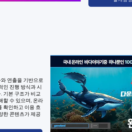
와 연출을 기반으로
적인 진행 방식과 시
. 기본 구조가 비교
해할 수 있으며, 온라
를 확인하고 이용 흐
다양한 콘텐츠가 제공