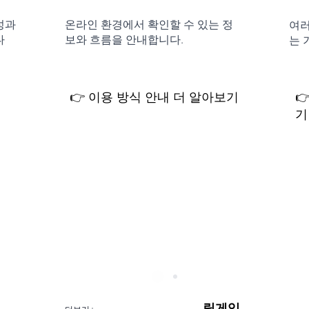
성과
온라인 환경에서 확인할 수 있는 정
여러
다
보와 흐름을 안내합니다.
는 
👉 이용 방식 안내 더 알아보기

기
릴게임