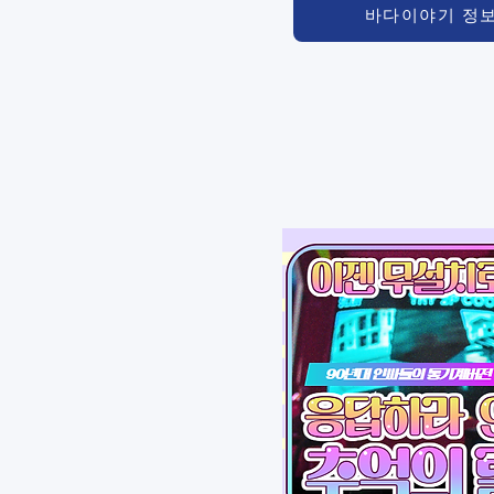
바다이야기 정