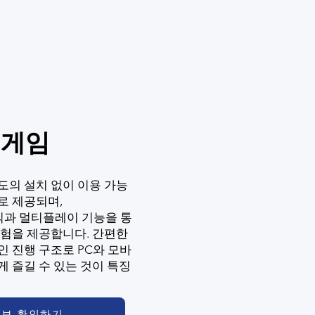
릴게임
도의 설치 없이 이용 가능
로 제공되며,
식과 멀티플레이 기능을 통
경험을 제공합니다. 간편한
 진행 구조로 PC와 모바
 즐길 수 있는 것이 특징
보 확인하기