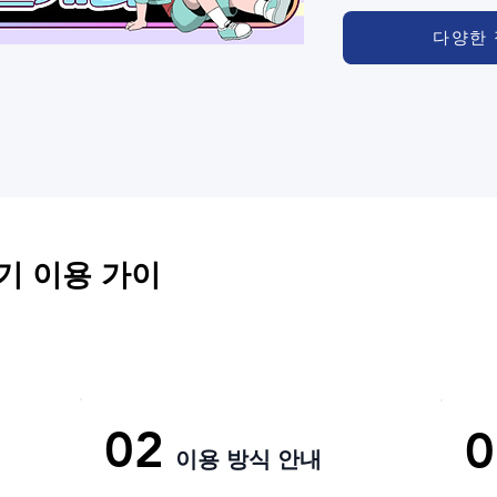
다양한
기 이용 가이
02
0
이용 방식 안내