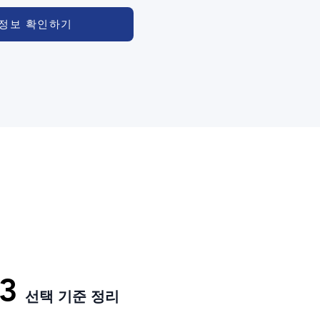
 정보 확인하기
3
선택 기준 정리