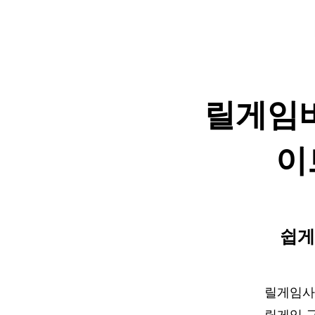
릴게임바
이
쉽게
릴게임사