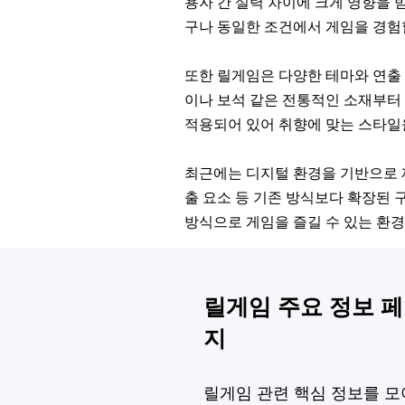
용자 간 실력 차이에 크게 영향을 
구나 동일한 조건에서 게임을 경험
또한 릴게임은 다양한 테마와 연출
이나 보석 같은 전통적인 소재부터 
적용되어 있어 취향에 맞는 스타일
최근에는 디지털 환경을 기반으로 
출 요소 등 기존 방식보다 확장된 
방식으로 게임을 즐길 수 있는 환
릴게임 주요 정보 
지
릴게임 관련 핵심 정보를 