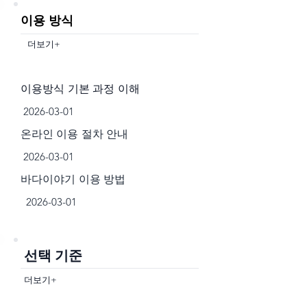
이용 방식
더보기+
이용방식 기본 과정 이해
2026-03-01
온라인 이용 절차 안내
2026-03-01
바다이야기 이용 방법
2026-03-01
선택 기준
더보기+