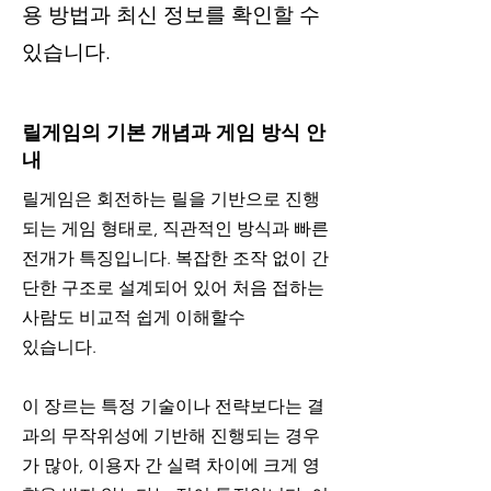
용 방법과 최신 정보를 확인할 수
있습니다.
릴게임의 기본 개념과 게임 방식 안
내
릴게임은 회전하는 릴을 기반으로 진행
되는 게임 형태로, 직관적인 방식과 빠른
전개가 특징입니다. 복잡한 조작 없이 간
단한 구조로 설계되어 있어 처음 접하는
사람도 비교적 쉽게 이해할
수
있습니다.
이 장르는 특정 기술이나 전략보다는 결
과의 무작위성에 기반해 진행되는 경우
가 많아, 이용자 간 실력 차이에 크게 영