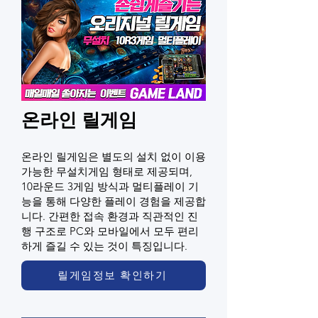
온라인 릴게임
온라인 릴게임은 별도의 설치 없이 이용
가능한 무설치게임 형태로 제공되며,
10라운드 3게임 방식과 멀티플레이 기
능을 통해 다양한 플레이 경험을 제공합
니다. 간편한 접속 환경과 직관적인 진
행 구조로 PC와 모바일에서 모두 편리
하게 즐길 수 있는 것이 특징입니다.
릴게임정보 확인하기