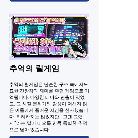
추억의 릴게임
추억의 릴게임은 단순한 구조 속에서도
묘한 긴장감과 재미를 주던 게임으로 기
억됩니다. 다양한 테마와 연출이 있었
고, 그 시절 분위기와 감성이 더해져 많
은 이들에게 즐거운 시간을 선사했습니
다. 화려하지는 않았지만 “그땐 그랬
지”라는 말이 떠오를 만큼 특별한 추억
으로 남아 있습니다.