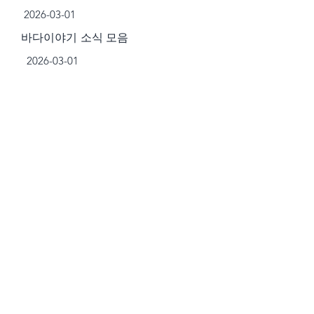
2026-03-01
바다이야기 소식 모음
2026-03-01
콘텐츠 운영 지표
98
%
보안 안정성