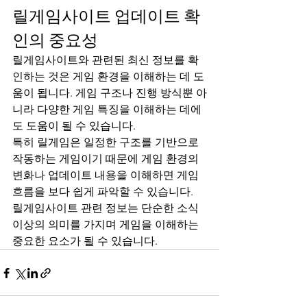
릴게임사이트 업데이트 확
인의 중요성
릴게임사이트와 관련된 최신 정보를 확
인하는 것은 게임 환경을 이해하는 데 도
움이 됩니다. 게임 구조나 진행 방식뿐 아
니라 다양한 게임 특징을 이해하는 데에
도 도움이 될 수 있습니다.
특히 릴게임은 일정한 구조를 기반으로 
작동하는 게임이기 때문에 게임 환경의 
변화나 업데이트 내용을 이해하면 게임 
흐름을 보다 쉽게 파악할 수 있습니다.
릴게임사이트 관련 정보는 단순한 소식 
이상의 의미를 가지며 게임을 이해하는 
중요한 요소가 될 수 있습니다.