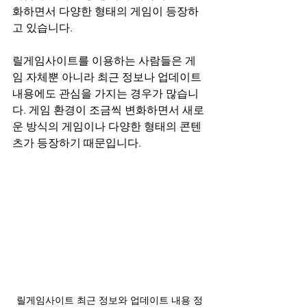
화하면서 다양한 형태의 게임이 등장하
고 있습니다.
릴게임사이트를 이용하는 사람들은 게
임 자체뿐 아니라 최근 정보나 업데이트 
내용에도 관심을 가지는 경우가 많습니
다. 게임 환경이 조금씩 변화하면서 새로
운 방식의 게임이나 다양한 형태의 콘텐
츠가 등장하기 때문입니다.
릴게임사이트 최근 정보와 업데이트 내용 정