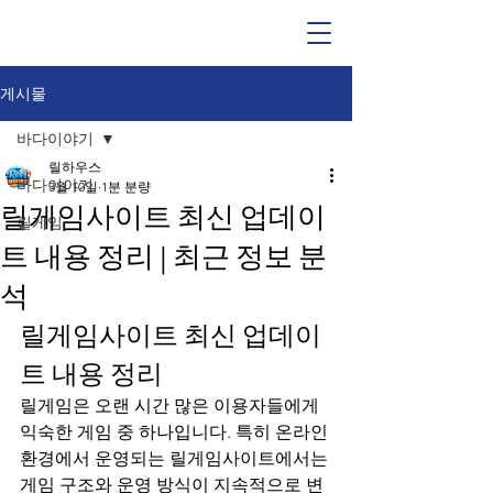
게시물
바다이야기
릴하우스
바다이야기
3월 10일
1분 분량
릴게임사이트 최신 업데이
릴게임
트 내용 정리 | 최근 정보 분
석
릴게임사이트 최신 업데이
트 내용 정리
릴게임은 오랜 시간 많은 이용자들에게 
익숙한 게임 중 하나입니다. 특히 온라인 
환경에서 운영되는 릴게임사이트에서는 
게임 구조와 운영 방식이 지속적으로 변