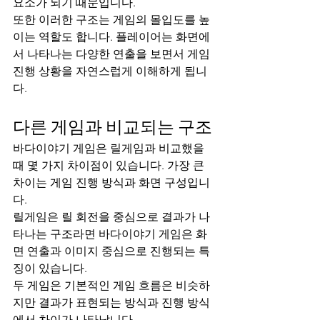
요소가 되기 때문입니다.
또한 이러한 구조는 게임의 몰입도를 높
이는 역할도 합니다. 플레이어는 화면에
서 나타나는 다양한 연출을 보면서 게임 
진행 상황을 자연스럽게 이해하게 됩니
다.
다른 게임과 비교되는 구조
바다이야기 게임은 릴게임과 비교했을 
때 몇 가지 차이점이 있습니다. 가장 큰 
차이는 게임 진행 방식과 화면 구성입니
다.
릴게임은 릴 회전을 중심으로 결과가 나
타나는 구조라면 바다이야기 게임은 화
면 연출과 이미지 중심으로 진행되는 특
징이 있습니다.
두 게임은 기본적인 게임 흐름은 비슷하
지만 결과가 표현되는 방식과 진행 방식
에서 차이가 나타납니다.