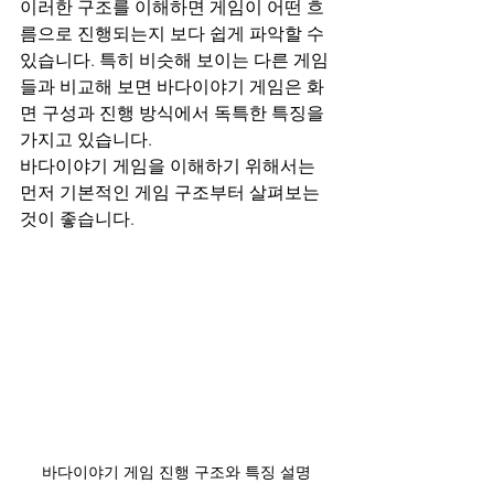
이러한 구조를 이해하면 게임이 어떤 흐
름으로 진행되는지 보다 쉽게 파악할 수 
있습니다. 특히 비슷해 보이는 다른 게임
들과 비교해 보면 바다이야기 게임은 화
면 구성과 진행 방식에서 독특한 특징을 
가지고 있습니다.
바다이야기 게임을 이해하기 위해서는 
먼저 기본적인 게임 구조부터 살펴보는 
것이 좋습니다.
바다이야기 게임 진행 구조와 특징 설명